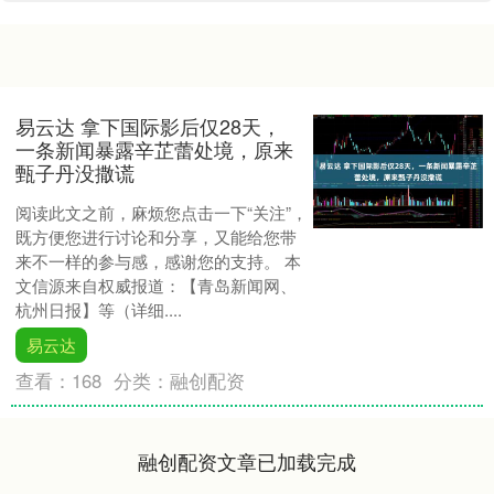
易云达 拿下国际影后仅28天，
一条新闻暴露辛芷蕾处境，原来
甄子丹没撒谎
阅读此文之前，麻烦您点击一下“关注”，
既方便您进行讨论和分享，又能给您带
来不一样的参与感，感谢您的支持。 本
文信源来自权威报道：【青岛新闻网、
杭州日报】等（详细....
易云达
查看：
168
分类：
融创配资
融创配资文章已加载完成