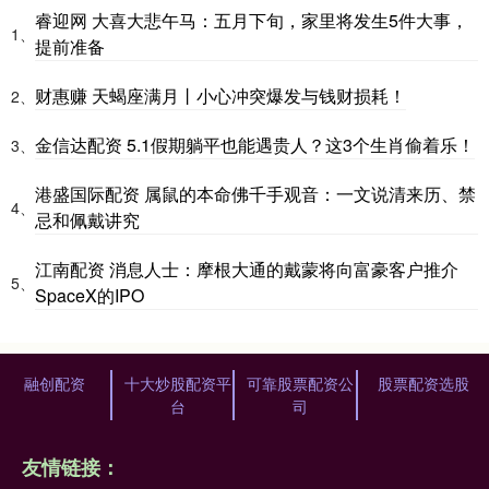
睿迎网 大喜大悲午马：五月下旬，家里将发生5件大事，
1、
提前准备
财惠赚 天蝎座满月丨小心冲突爆发与钱财损耗！
2、
金信达配资 5.1假期躺平也能遇贵人？这3个生肖偷着乐！
3、
港盛国际配资 属鼠的本命佛千手观音：一文说清来历、禁
4、
忌和佩戴讲究
江南配资 消息人士：摩根大通的戴蒙将向富豪客户推介
5、
SpaceX的IPO
融创配资
十大炒股配资平
可靠股票配资公
股票配资选股
台
司
友情链接：