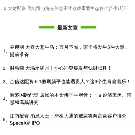
​大财配资 优刻得与海光信息正式达成重要生态伙伴合作认证
5
最新文章
睿迎网 大喜大悲午马：五月下旬，家里将发生5件大事，
1、
提前准备
财惠赚 天蝎座满月丨小心冲突爆发与钱财损耗！
2、
金信达配资 5.1假期躺平也能遇贵人？这3个生肖偷着乐！
3、
港盛国际配资 属鼠的本命佛千手观音：一文说清来历、禁
4、
忌和佩戴讲究
江南配资 消息人士：摩根大通的戴蒙将向富豪客户推介
5、
SpaceX的IPO