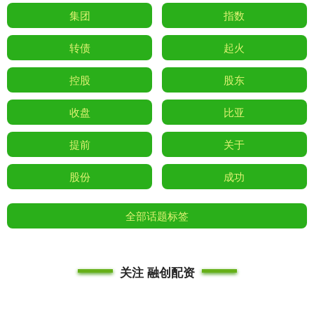
集团
指数
转债
起火
控股
股东
收盘
比亚
提前
关于
股份
成功
全部话题标签
关注 融创配资