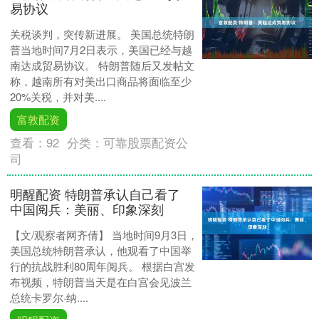
易协议
关税谈判，突传新进展。 美国总统特朗
普当地时间7月2日表示，美国已经与越
南达成贸易协议。 特朗普随后又发帖文
称，越南所有对美出口商品将面临至少
20%关税，并对美....
富敦配资
查看：
92
分类：
可靠股票配资公
司
明醒配资 特朗普承认自己看了
中国阅兵：美丽、印象深刻
【文/观察者网齐倩】 当地时间9月3日，
美国总统特朗普承认，他观看了中国举
行的抗战胜利80周年阅兵。 根据白宫发
布视频，特朗普当天是在白宫会见波兰
总统卡罗尔·纳....