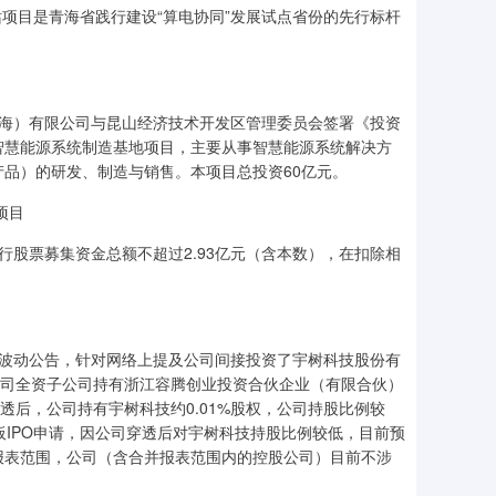
站项目是青海省践行建设“算电协同”发展试点省份的先行标杆
上海）有限公司与昆山经济技术开发区管理委员会签署《投资
智慧能源系统制造基地项目，主要从事智慧能源系统解决方
品）的研发、制造与销售。本项目总投资60亿元。
项目
行股票募集资金总额不超过2.93亿元（含本数），在扣除相
常波动公告，针对网络上提及公司间接投资了宇树科技股份有
公司全资子公司持有浙江容腾创业投资合伙企业（有限合伙）
权穿透后，公司持有宇树科技约0.01%股权，公司持股比例较
板IPO申请，因公司穿透后对宇树科技持股比例较低，目前预
报表范围，公司（含合并报表范围内的控股公司）目前不涉