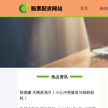
首页
融创
热点资讯
财惠赚 天蝎座满月丨小心冲突爆发与钱财损
耗！