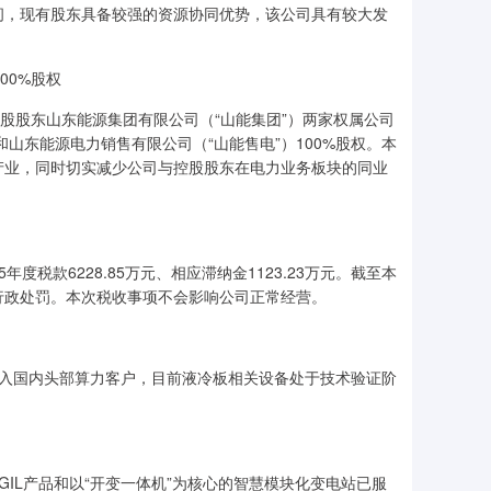
间，现有股东具备较强的资源协同优势，该公司具有较大发
00%股权
购控股股东山东能源集团有限公司（“山能集团”）两家权属公司
和山东能源电力销售有限公司（“山能售电”）100%股权。本
产业，同时切实减少公司与控股股东在电力业务板块的同业
度税款6228.85万元、相应滞纳金1123.23万元。截至本
行政处罚。本次税收事项不会影响公司正常经营。
切入国内头部算力客户，目前液冷板相关设备处于技术验证阶
GIL产品和以“开变一体机”为核心的智慧模块化变电站已服