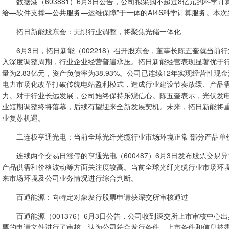
数据港（603881）6月3日公告，公司拟采购不超过8亿元的科学计
给—软件支撑—公共服务—运维保障”于一体的AI4S科学计算服务。本
拓日新能股东会：无惧行业调整，将聚焦光储一体化
6月3日，拓日新能（002218）召开股东会，董事长陈五奎就当前
入深度调整周期，行业企业经营普遍承压。拓日新能经营表现显著优于行
量为2.83亿元，资产负债率为38.93%。公司已连续12年实现经营
电力市场化改革打破传统电站盈利模式，造成行业建设节奏放缓、产品
力。对于行业长远发展，公司始终保持乐观信心。陈五奎表示，光伏发
业短期调整终将落幕，后续有望迎来全新发展契机。未来，拓日新能将
业复苏机遇。
二连板亨通光电：当前全球光纤光缆行业市场环境正常 部分产品单
连续两个交易日涨停的亨通光电（600487）6月3日发布股票交易
产品供需和价格波动等方面关注度较高。当前全球光纤光缆行业市场环
来市场环境及公司业务情况进行综合判断。
百通能源：向特定对象发行股票申请获深交所审核通过
百通能源（001376）6月3日公告，公司收到深交所上市审核中心
票的申请文件进行了审核，认为公司符合发行条件、上市条件和信息披