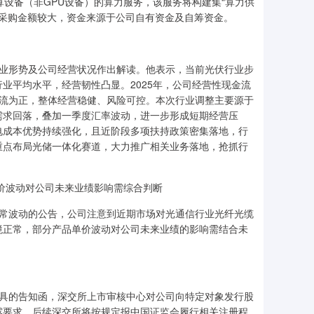
算设备（非GPU设备）的算力服务，该服务将构建集“算力供
次采购金额较大，资金来源于公司自有资金及自筹资金。
行业形势及公司经营状况作出解读。他表示，当前光伏行业步
业平均水平，经营韧性凸显。2025年，公司经营性现金流
性现金流为正，整体经营稳健、风险可控。本次行业调整主要源于
需求回落，叠加一季度汇率波动，进一步形成短期经营压
电成本优势持续强化，且近阶段多项扶持政策密集落地，行
重点布局光储一体化赛道，大力推广相关业务落地，抢抓行
价波动对公司未来业绩影响需综合判断
异常波动的公告，公司注意到近期市场对光通信行业光纤光缆
境正常，部分产品单价波动对公司未来业绩的影响需结合未
出具的告知函，深交所上市审核中心对公司向特定对象发行股
露要求，后续深交所将按规定报中国证监会履行相关注册程