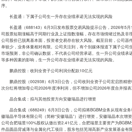
序。
长盈通：下属子公司生一升存在业绩承诺无法实现的风险
长盈通（688143）6月3日发布股票交易风险提示公告，2026年5月1
司股票短期涨幅高于同期行业及上证指数涨幅，存在市场情绪过热及非
公司股价已脱离基本面，投资者交易存在较大风险。截至目前，公司器件
单较少，业务体量相对有限。公司关注到，有个别媒体报道下属子公司生
市场预测，非公司确认数据，不代表公司经营承诺。生一升公司业绩承
等多种因素的影响，生一升公司存在业绩承诺无法实现的风险。
鹏鼎控股：收到全资子公司利润分配款10亿元
鹏鼎控股（002938）6月3日公告，公司收到全资子公司宏启胜精密
次分红将增加母公司2026年度净利润，但不增加公司2026年度合并报
晶合集成：拟与其他投资方向安徽瑞晶进行增资
晶合集成（688249）6月3日公告，公司拟将BGBM业务从现有业
徽瑞晶半导体有限公司（简称“安徽瑞晶”）进行增资，安徽瑞晶本次增资
公司合肥瑞昱100%股权认缴出资2.41亿元，合肥瑞昱主要资产为BG
件晶圆晶背减薄与金属化代工项目，股东包括芜湖高新产业发展基金有