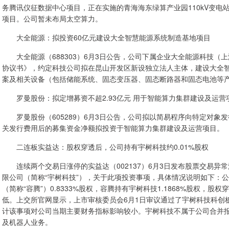
务腾讯仪征数据中心项目，正在实施的青海海东绿算产业园110kV变电
项目。公司暂未布局太空算力。
大全能源：拟投资60亿元建设大全智慧能源系统制造基地项目
大全能源（688303）6月3日公告，公司下属企业大全能源科技（
协议书》，约定科技公司拟在昆山开发区新设独立法人主体，建设大全
案及相关设备（包括储能系统、固态变压器、固态断路器和固态电池等产
罗曼股份：拟定增募资不超2.93亿元 用于智能算力集群建设及运营
罗曼股份（605289）6月3日公告，公司拟以简易程序向特定对象发
关发行费用后的募集资金净额拟投资于智能算力集群建设及运营项目。
二连板实益达：股权穿透后，公司持有宇树科技约0.01%股权
连续两个交易日涨停的实益达（002137）6月3日发布股票交易异
限公司（简称“宇树科技”），关于此项投资事项，具体情况说明如下：
（简称“容腾”）0.8333%股权，容腾持有宇树科技1.1868%股权，股
低。上交所官网显示，上市审核委员会6月1日审议通过了宇树科技科创
计该事项对公司当期主要财务指标影响较小。宇树科技不属于公司合并
及机器人业务。