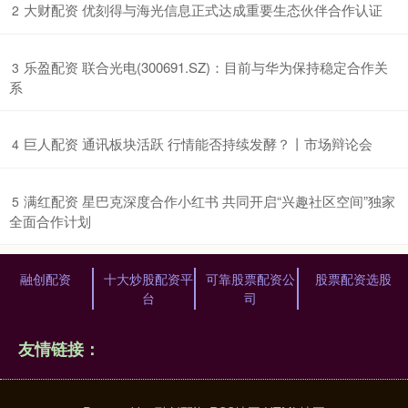
​大财配资 优刻得与海光信息正式达成重要生态伙伴合作认证
2
​乐盈配资 联合光电(300691.SZ)：目前与华为保持稳定合作关
3
系
​巨人配资 通讯板块活跃 行情能否持续发酵？丨市场辩论会
4
​满红配资 星巴克深度合作小红书 共同开启“兴趣社区空间”独家
5
全面合作计划
融创配资
十大炒股配资平
可靠股票配资公
股票配资选股
台
司
友情链接：