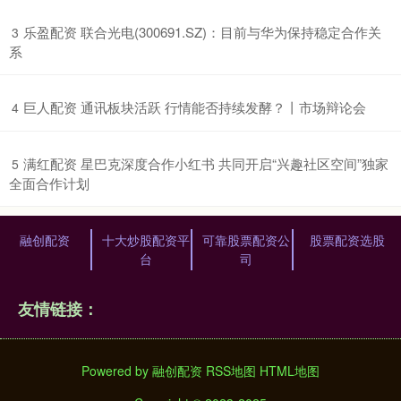
​乐盈配资 联合光电(300691.SZ)：目前与华为保持稳定合作关
3
系
​巨人配资 通讯板块活跃 行情能否持续发酵？丨市场辩论会
4
​满红配资 星巴克深度合作小红书 共同开启“兴趣社区空间”独家
5
全面合作计划
融创配资
十大炒股配资平
可靠股票配资公
股票配资选股
台
司
友情链接：
Powered by
融创配资
RSS地图
HTML地图