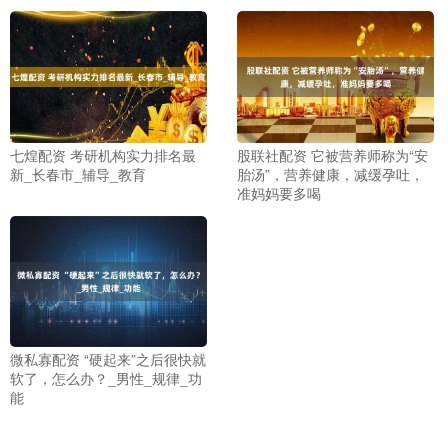
七煌配资 考研机构实力排名最
股联社配资 它被营养师称为“安
新_长春市_辅导_教育
胎汤”，营养健康，减缓孕吐，
准妈妈要多喝
微私寡配资 “硬起来”之后很快就
软了，怎么办？_男性_规律_功
能