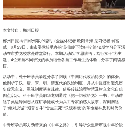
本文转自：郴州日报
郴州日报·今日郴州客户端讯（全媒体记者 欧阳常海 见习记者 钟富
威）9月29日，由市委党校承办的“苏仙岭下读好书”第42期学习分享活
动在市委党校求是讲堂举行。本期活动以“学思践悟，笃行实干”为主
题，4位来自不同班次的学员结合各自工作与生活体验，分享了阅读感
悟。
活动中，处干班学员喻超分享了阅读《中国历代政治得失》的体会。
他剖析了汉、唐、宋、明、清五代的政治制度，并从中提炼出避免历
史虚无主义、重视制度演变规律、借鉴传统治理智慧及树立文化自信
四点启示。科干班学员胡华龙则通过《把一切献给党》一书，生动讲
述了吴运铎同志从煤矿学徒成长为兵工专家的感人故事，深刻阐述
了“绝对忠诚”“艰苦奋斗”“舍生忘死”“乐观奉献”的革命精神及其时代价
值。
中青班学员邓力劲带来的《中年之路》，引导听众重新审视中年阶段