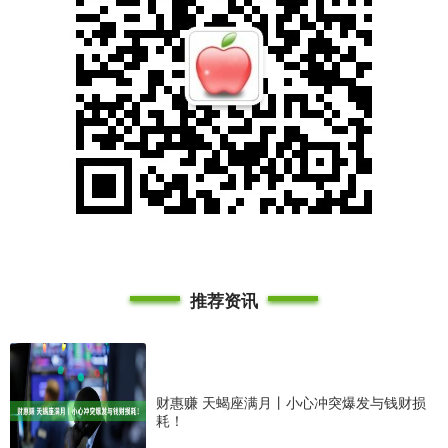
推荐资讯
财惠赚 天蝎座满月丨小心冲突爆发与钱财损
耗！