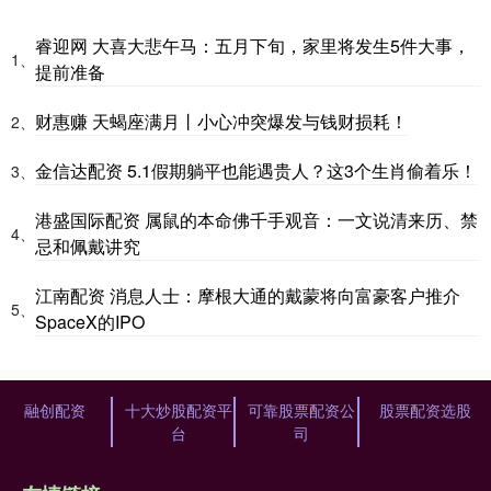
睿迎网 大喜大悲午马：五月下旬，家里将发生5件大事，
1、
提前准备
财惠赚 天蝎座满月丨小心冲突爆发与钱财损耗！
2、
金信达配资 5.1假期躺平也能遇贵人？这3个生肖偷着乐！
3、
港盛国际配资 属鼠的本命佛千手观音：一文说清来历、禁
4、
忌和佩戴讲究
江南配资 消息人士：摩根大通的戴蒙将向富豪客户推介
5、
SpaceX的IPO
融创配资
十大炒股配资平
可靠股票配资公
股票配资选股
台
司