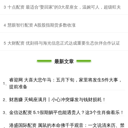
​十点配资 最适合“娶回家”的3大星座女，温婉可人，超级旺夫
3
​慧眼智行配资 A股股指期货多数收涨
4
​大财配资 优刻得与海光信息正式达成重要生态伙伴合作认证
5
最新文章
睿迎网 大喜大悲午马：五月下旬，家里将发生5件大事，
1、
提前准备
财惠赚 天蝎座满月丨小心冲突爆发与钱财损耗！
2、
金信达配资 5.1假期躺平也能遇贵人？这3个生肖偷着乐！
3、
港盛国际配资 属鼠的本命佛千手观音：一文说清来历、禁